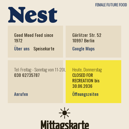
FEMALE FUTURE FOOD
Good Mood Food since
Görlitzer Str. 52
1972
10997 Berlin
Über uns
Speisekarte
Google Maps
Tel: Freitag - Sonntag von 11-20Uhr
Heute, Donnerstag
030 62735787
CLOSED FOR
RECREATION bis
30.06.2036
Anrufen
Öffnungszeiten
☀
Mittagskarte