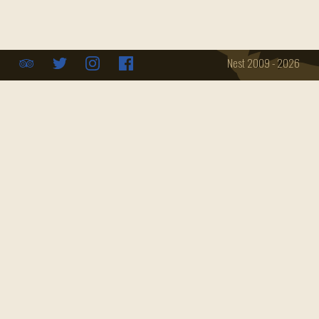
Speisekarte
Konferenzraum
Datenschutz
Öffnungszeiten
Catering
Nest 2009 - 2026