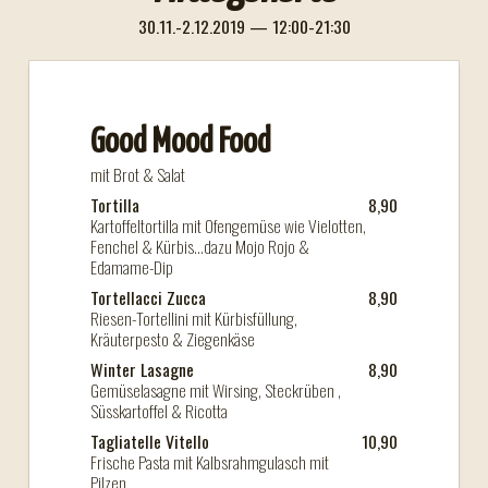
30.11.-2.12.2019 — 12:00-21:30
Good Mood Food
mit Brot & Salat
Tortilla
8,90
Kartoffeltortilla mit Ofengemüse wie Vielotten,
Fenchel & Kürbis...dazu Mojo Rojo &
Edamame-Dip
Tortellacci Zucca
8,90
Riesen-Tortellini mit Kürbisfüllung,
Kräuterpesto & Ziegenkäse
Winter Lasagne
8,90
Gemüselasagne mit Wirsing, Steckrüben ,
Süsskartoffel & Ricotta
Tagliatelle Vitello
10,90
Frische Pasta mit Kalbsrahmgulasch mit
Pilzen