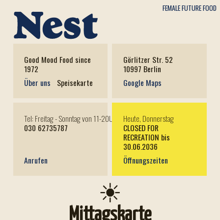
FEMALE FUTURE FOOD
Good Mood Food since
Görlitzer Str. 52
1972
10997 Berlin
Über uns
Speisekarte
Google Maps
Tel: Freitag - Sonntag von 11-20Uhr
Heute, Donnerstag
030 62735787
CLOSED FOR
RECREATION bis
30.06.2036
Anrufen
Öffnungszeiten
☀
Mittagskarte