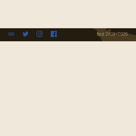
Über uns
Event Location
Impressum
Speisekarte
Konferenzraum
Datenschutz
Öffnungszeiten
Catering
Nest 2009 - 2026