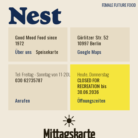
FEMALE FUTURE FOOD
Good Mood Food since
Görlitzer Str. 52
1972
10997 Berlin
Über uns
Speisekarte
Google Maps
Tel: Freitag - Sonntag von 11-20Uhr
Heute, Donnerstag
030 62735787
CLOSED FOR
RECREATION bis
30.06.2036
Anrufen
Öffnungszeiten
☀
Mittagskarte