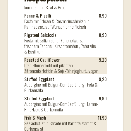
kommen mit Salat & Brot
Penne & Piselli
8,90
Pasta mit Erbsen & Rosmarinschinken in
Rahmsosse...auf Wunsch ohne Fleisch
Rigatoni Salsiccia
8,90
Pasta mit szilianischer Fenchelwurst,
frischem Fenchel, Kirschtomaten , Petersilie
& Basilikum
Roasted Cauliflower
9,20
Ofen-Blumenkohl mit pikanten
Zitronenkartoffeln & Soja-Tahinjoghurt...vegan
Stuffed Eggplant
9,20
Aubergine mit Bulgur-Gemüsefüllung , Feta &
Gurkenraita
Stuffed Eggplant
9,90
Aubergine mit Bulgur-Gemüsefüllung , Lamm-
RindHack & Gurkenraita
Fish & Mash
11,90
Seelachsfilet in Panade mit Kartoffelstampf &
Gurkensalat