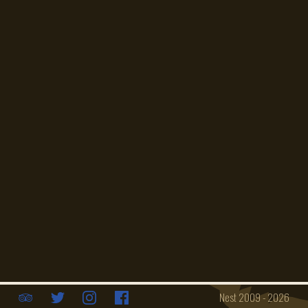
info@cafenest.de
493062735787
Über uns
Event Location
Impressum
Speisekarte
Konferenzraum
Datenschutz
Öffnungszeiten
Catering
Nest 2009 - 2026