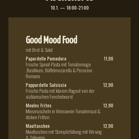
10.1. — 18:00-21:00
Good Mood Food
mit Brot & Salat
Papardelle Pomodoro
11,90
Frische Spinat-Pasta mit Tomatensugo
,Basilikum, Büffelmozarella & Pecorino
Romano
Pappardelle Salsiccia
12,90
Frische Pasta mit klarem Ragout von der
sizilianischen Fenchelwurst
Moules Frites
12,90
Miesmuscheln in Weisswein-Tomatensud &
dicken Fritten
Maultaschen
12,90
Maultaschen mit Steinpilzfüllung mit Wirsing
& Talleggio