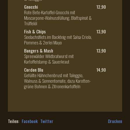
Gnocchi
12,90
Rote Bete-Kartoffel-Gnocchi mit
Mascarpone-Walnussfüllung, Blattspinat &
Trüffelöl
Fish & Chips
13,90
Seelachsfilets im Backteig mit Salsa Criola,
Pommes & 2erlei Mayo
Bangers & Mash
13,90
Spreewälder Wildbratwurst mit
Kartoffelstamp & Sauerkraut
Cordon Blu
14,90
Gefüllte Hähnchenbrust mit Taleggio,
Walnuss & Sonnentomate, dazu Karotten-
grüne Bohnen & Zitronenkartoffeln
Teilen:
Facebook
Twitter
Drucken