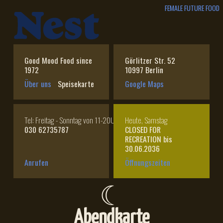
FEMALE FUTURE FOOD
Good Mood Food since
Görlitzer Str. 52
1972
10997 Berlin
Über uns
Speisekarte
Google Maps
Tel: Freitag - Sonntag von 11-20Uhr
Heute, Samstag
030 62735787
CLOSED FOR
RECREATION bis
30.06.2036
Anrufen
Öffnungszeiten
☾
Abendkarte