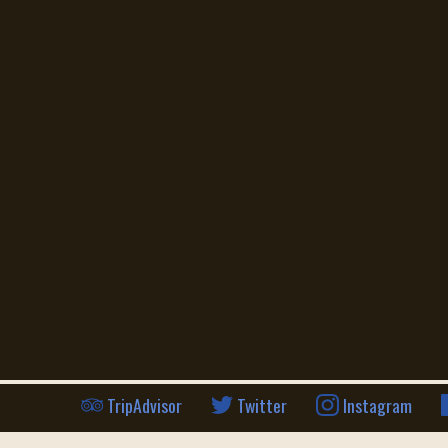
info@cafenest.de
493062735787
Über uns
Event Location
Speisekarte
Konferenzraum
Öffnungszeiten
Catering
TripAdvisor
Twitter
Instagram