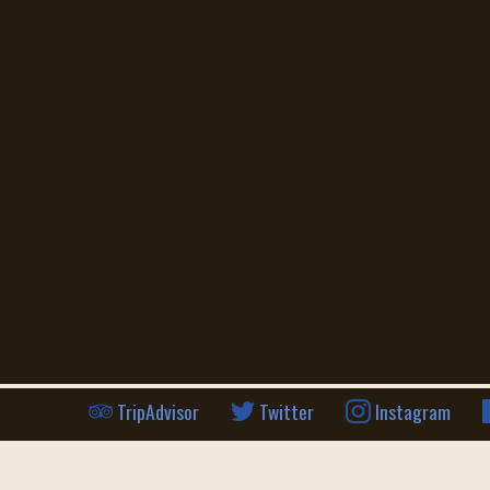
info@cafenest.de
493062735787
Über uns
Event Location
Speisekarte
Konferenzraum
Öffnungszeiten
Catering
TripAdvisor
Twitter
Instagram