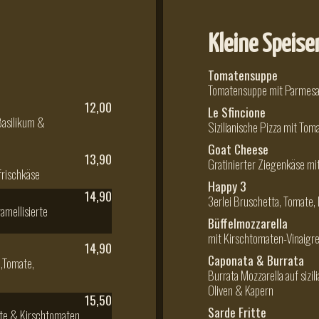
Kleine Speise
Tomatensuppe
Tomatensuppe mit Parmesa
12,00
Le Sfincione
Basilikum &
Sizilianische Pizza mit Tom
Goat Cheese
13,90
Gratinierter Ziegenkäse mi
frischkäse
Happy 3
14,90
3erlei Bruschetta, Tomate, 
ramellisierte
Büffelmozzarella
mit Kirschtomaten-Vinaigre
14,90
Caponata & Burrata
i,Tomate,
Burrata Mozzarella auf sizil
Oliven & Kapern
15,50
Sarde Fritte
hte & Kirschtomaten