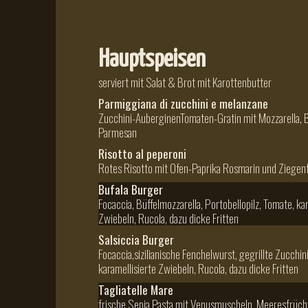
Hauptspeisen
serviert mit Salat & Brot mit Karottenbutter
Parmiggiana di zucchini e melanzane
Zucchini-AuberginenTomaten-Gratin mit Mozzarella, 
Parmesan
Risotto al peperoni
Rotes Risotto mit Ofen-Paprika Rosmarin und Ziegen
Bufala Burger
Focaccia, Büffelmozzarella, Portobellopilz, Tomate, ka
Zwiebeln, Rucola, dazu dicke Fritten
Salsiccia Burger
Focaccia,sizilianische Fenchelwurst, gegrillte Zucchin
karamellisierte Zwiebeln, Rucola, dazu dicke Fritten
Tagliatelle Mare
frische Sepia Pasta mit Venusmuscheln ,Meeresfrüc