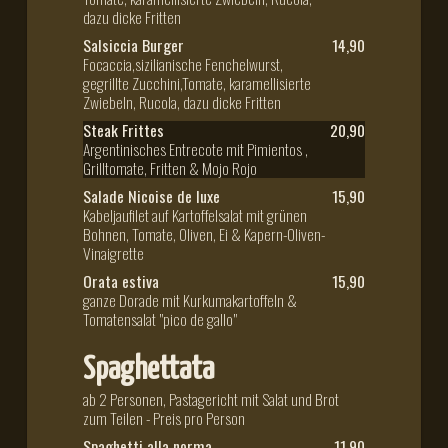
dazu dicke Fritten
Salsiccia Burger
14,90
Focaccia,sizilianische Fenchelwurst,
gegrillte Zucchini,Tomate, karamellisierte
Zwiebeln, Rucola, dazu dicke Fritten
Steak Frittes
20,90
Argentinisches Entrecote mit Pimientos ,
Grilltomate, Fritten & Mojo Rojo
Salade Nicoise de luxe
15,90
Kabeljaufilet auf Kartoffelsalat mit grünen
Bohnen, Tomate, Oliven, Ei & Kapern-Oliven-
Vinaigrette
Orata estiva
15,90
ganze Dorade mit Kurkumakartoffeln &
Tomatensalat "pico de gallo"
Spaghettata
ab 2 Personen, Pastagericht mit Salat und Brot
zum Teilen - Preis pro Person
Spaghetti alla norma
11,90