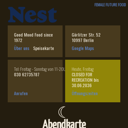
FEMALE FUTURE FOOD
Good Mood Food since
Görlitzer Str. 52
1972
10997 Berlin
Über uns
Speisekarte
Google Maps
Tel: Freitag - Sonntag von 11-20Uhr
Heute, Freitag
030 62735787
CLOSED FOR
RECREATION bis
30.06.2036
Anrufen
Öffnungszeiten
☾
Abendkarte