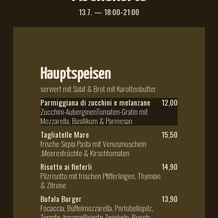
13.7. — 18:00-21:00
Hauptspeisen
serviert mit Salat & Brot mit Karottenbutter
Parmiggiana di zucchini e melanzane
12,00
Zucchini-AuberginenTomaten-Gratin mit
Mozzarella, Basilikum & Parmesan
Tagliatelle Mare
15,50
frische Sepia Pasta mit Venusmuscheln
,Meeresfrüchte & Kirschtomaten
Risotto ai finferli
14,90
Pilzrisotto mit frischen Pfifferlingen, Thymian
& Zitrone
Bufala Burger
13,90
Focaccia, Büffelmozzarella, Portobellopilz,
Tomate, karamellisierte Zwiebeln, Rucola,