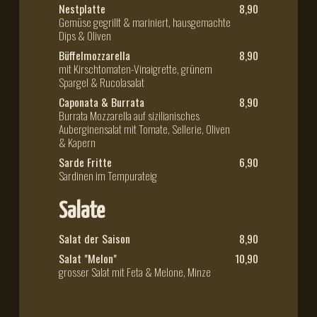
Nestplatte
8,90
Gemüse gegrillt & mariniert, hausgemachte
Dips & Oliven
Büffelmozzarella
8,90
mit Kirschtomaten-Vinaigrette, grünem
Spargel & Rucolasalat
Caponata & Burrata
8,90
Burrata Mozzarella auf sizilianisches
Auberginensalat mit Tomate, Sellerie, Oliven
& Kapern
Sarde Fritte
6,90
Sardinen im Tempurateig
Salate
Salat der Saison
8,90
Salat "Melon"
10,90
grosser Salat mit Feta & Melone, Minze